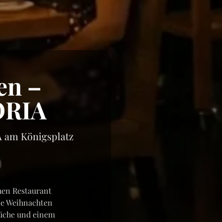
en –
TORIA
A am Königsplatz
hen Restaurant
ie Weihnachten
 Küche und einem