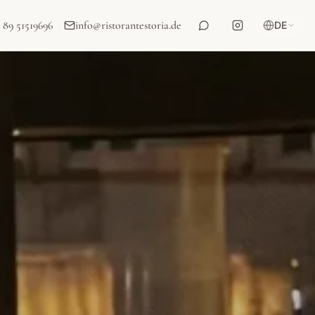
 89 51519696
info
@
ristorantestoria.de
DE