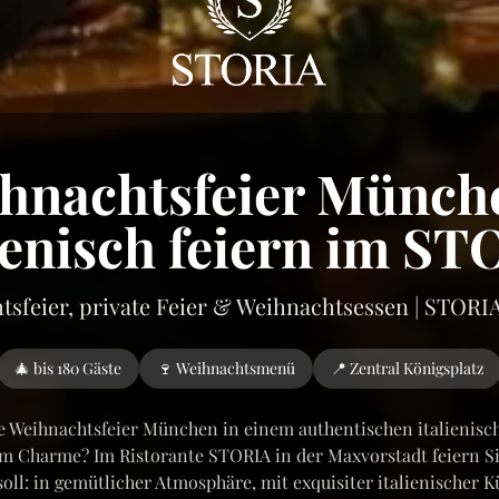
hnachtsfeier Münch
ienisch feiern im S
sfeier, private Feier & Weihnachtsessen | STORI
🎄 bis 180 Gäste
🍷 Weihnachtsmenü
📍 Zentral Königsplatz
re Weihnachtsfeier München in einem authentischen italienisc
m Charme? Im Ristorante STORIA in der Maxvorstadt feiern S
 soll: in gemütlicher Atmosphäre, mit exquisiter italienischer