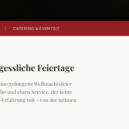
|
CATERING & EVENTS
essliche Feiertage
eine gelungene Weihnachtsfeier
che und einen Service, der keine
-Erfahrung mit – von der intimen