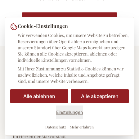
→ Speisekarte als Inspiration
Cookie-Einstellungen
Wir verwenden Cookies, um unsere Website zu betreiben,
Reservierungen über OpenTable zu ermöglichen und
unseren Standort über Google Maps korrekt anzuzeigen.
Sie können alle Cookies akzeptieren, ablehnen oder
individuelle Einstellungen vornehmen.
Mit Ihrer Zustimmung zu Statistik-Cookies können wir
Ihre Hochzeitslocation in München
nachvollziehen, welche Inhalte und Angebote gefragt
sind, und unsere Website verbessern.
Alle ablehnen
Alle akzeptieren
Adresse
Ristorante STORIA
Einstellungen
Karlstraße 47a
80333 München
Datenschutz
Mehr erfahren
Im Herzen der Maxvorstadt