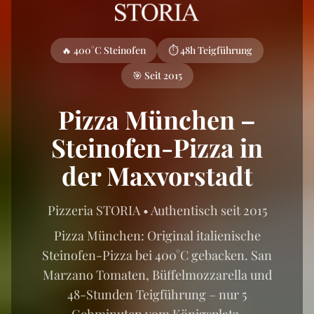
🔥 400°C Steinofen
⏱️ 48h Teigführung
🎯 Seit 2015
Pizza München –
Steinofen-Pizza in
der Maxvorstadt
Pizzeria STORIA • Authentisch seit 2015
Pizza München: Original italienische
Steinofen-Pizza bei 400°C gebacken. San
Marzano Tomaten, Büffelmozzarella und
48-Stunden Teigführung – nur 5
Gehminuten vom Königsplatz.