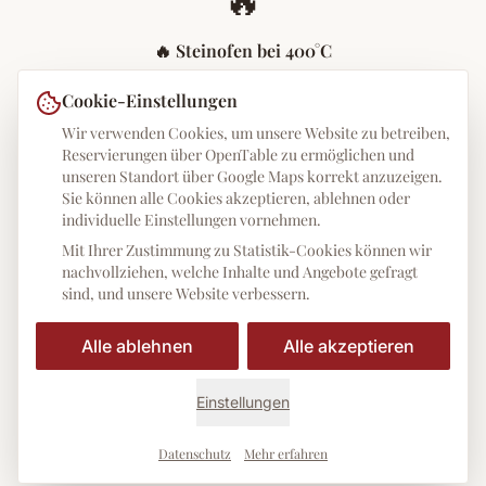
🔥 Steinofen bei 400°C
Unser Steinofen erreicht über 400°C – so wird jede Pizza
Cookie-Einstellungen
in 60–90 Sekunden perfekt gebacken. Der Teig wird
Wir verwenden Cookies, um unsere Website zu betreiben,
knusprig, der Belag bleibt saftig.
Reservierungen über OpenTable zu ermöglichen und
unseren Standort über Google Maps korrekt anzuzeigen.
⏱️
Sie können alle Cookies akzeptieren, ablehnen oder
individuelle Einstellungen vornehmen.
Mit Ihrer Zustimmung zu Statistik-Cookies können wir
⏱️ 48h Teigführung
nachvollziehen, welche Inhalte und Angebote gefragt
Unser Teig reift mindestens 48 Stunden bei kontrollierter
sind, und unsere Website verbessern.
Temperatur. Das Ergebnis: leicht, bekömmlich und voller
Geschmack.
Alle ablehnen
Alle akzeptieren
🍅
Einstellungen
Datenschutz
Mehr erfahren
🍅 Original italienische Zutaten