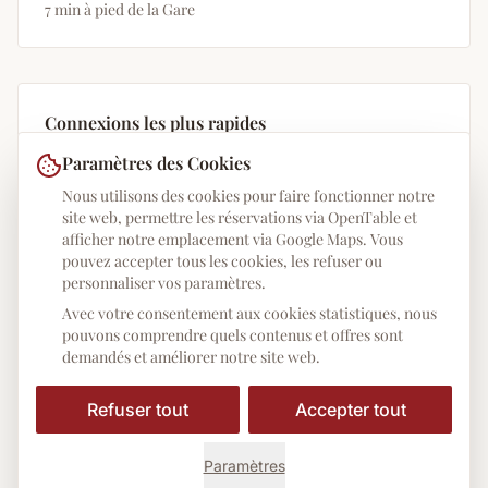
7 min à pied de la Gare
Connexions les plus rapides
Paramètres des Cookies
🚶 À pied : 7 minutes (650 m)
🚋 Tram 20/21 : 1 station jusqu’à Karlstraße
Nous utilisons des cookies pour faire fonctionner notre
site web, permettre les réservations via OpenTable et
🚇 U2 : 1 station Königsplatz, puis 3 min
afficher notre emplacement via Google Maps. Vous
🚌 Bus 68 : arrêt Karlstraße
pouvez accepter tous les cookies, les refuser ou
personnaliser vos paramètres.
🅿️ Parking Marsstraße (P22) : 5 min
Avec votre consentement aux cookies statistiques, nous
pouvons comprendre quels contenus et offres sont
demandés et améliorer notre site web.
Refuser tout
Accepter tout
Paramètres