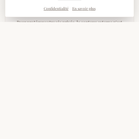
Confidentialité
En savoir plus
Google Maps bloqué
Pour protéger votre vie privée, le contenu externe n'est
chargé qu'après votre consentement. Lorsque vous
activez Google Maps, des données sont transmises à
Google.
Activer Google Maps
Paramètres
FAQ – Italien près de la Gare Centrale