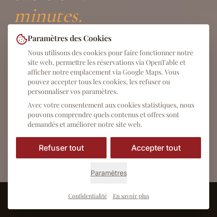
minutes.
Paramètres des Cookies
Tandis que le centre du festival vibre au coin de la
Nous utilisons des cookies pour faire fonctionner notre
rue, le STORIA est votre scène pour la soirée d'après
site web, permettre les réservations via OpenTable et
: dîners de première, réceptions distributeurs,
afficher notre emplacement via Google Maps. Vous
soirées cast & crew et networking professionnel.
pouvez accepter tous les cookies, les refuser ou
personnaliser vos paramètres.
Cuisine maison, terrasse couverte, tout d'une seule
main — au cœur de la Maxvorstadt.
Avec votre consentement aux cookies statistiques, nous
pouvons comprendre quels contenus et offres sont
demandés et améliorer notre site web.
Réserver la disponibilité →
Refuser tout
Accepter tout
Ce que nous organisons
Paramètres
Confidentialité
En savoir plus