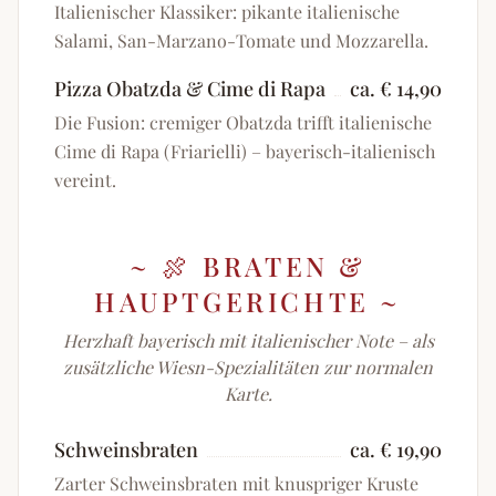
Italienischer Klassiker: pikante italienische
Salami, San-Marzano-Tomate und Mozzarella.
Pizza Obatzda & Cime di Rapa
ca. € 14,90
Die Fusion: cremiger Obatzda trifft italienische
Cime di Rapa (Friarielli) – bayerisch-italienisch
vereint.
~
🍖 BRATEN &
HAUPTGERICHTE
~
Herzhaft bayerisch mit italienischer Note – als
zusätzliche Wiesn-Spezialitäten zur normalen
Karte.
Schweinsbraten
ca. € 19,90
Zarter Schweinsbraten mit knuspriger Kruste