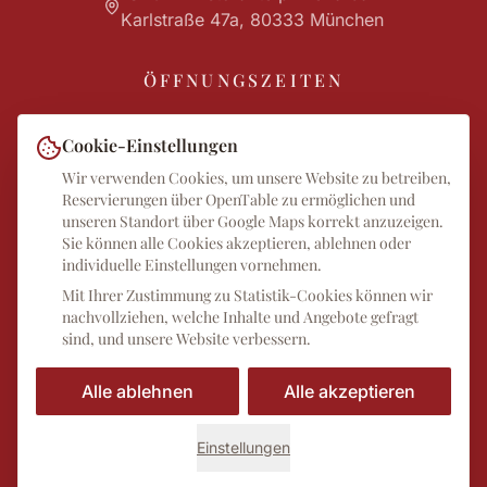
Karlstraße 47a, 80333 München
ÖFFNUNGSZEITEN
Mo - Fr
:
09:00
–
01:00
Cookie-Einstellungen
Sa - So
:
12:00
–
01:00
Wir verwenden Cookies, um unsere Website zu betreiben,
Reservierungen über OpenTable zu ermöglichen und
Wir freuen uns auf Ihren Besuch
unseren Standort über Google Maps korrekt anzuzeigen.
Sie können alle Cookies akzeptieren, ablehnen oder
individuelle Einstellungen vornehmen.
Mit Ihrer Zustimmung zu Statistik-Cookies können wir
nachvollziehen, welche Inhalte und Angebote gefragt
sind, und unsere Website verbessern.
©
2026
STORIA – Ristorante Pizzeria · Italiener Maxvorstadt ·
Im Herzen von München
Alle ablehnen
Alle akzeptieren
Impressum
·
Datenschutz
·
Cookies
·
AGB
·
Lebensmittelinfo
·
FAQ
Einstellungen
Instagram