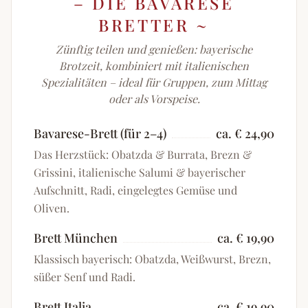
– DIE BAVARESE
BRETTER
~
Zünftig teilen und genießen: bayerische
Brotzeit, kombiniert mit italienischen
Spezialitäten – ideal für Gruppen, zum Mittag
oder als Vorspeise.
Bavarese-Brett (für 2–4)
ca. € 24,90
Das Herzstück: Obatzda & Burrata, Brezn &
Grissini, italienische Salumi & bayerischer
Aufschnitt, Radi, eingelegtes Gemüse und
Oliven.
Brett München
ca. € 19,90
Klassisch bayerisch: Obatzda, Weißwurst, Brezn,
süßer Senf und Radi.
Brett Italia
ca. € 19,90